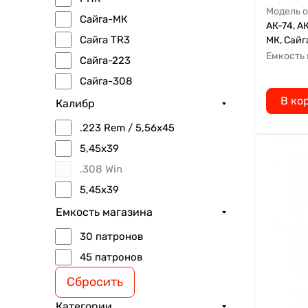
Модель 
Сайга-МК
АК-74, АК
Сайга TR3
МК, Сайг
Емкость
Сайга-223
Сайга-308
В ко
Калибр
.223 Rem / 5,56x45
5,45х39
.308 Win
5,45x39
Емкость магазина
30 патронов
45 патронов
Сбросить
Категории