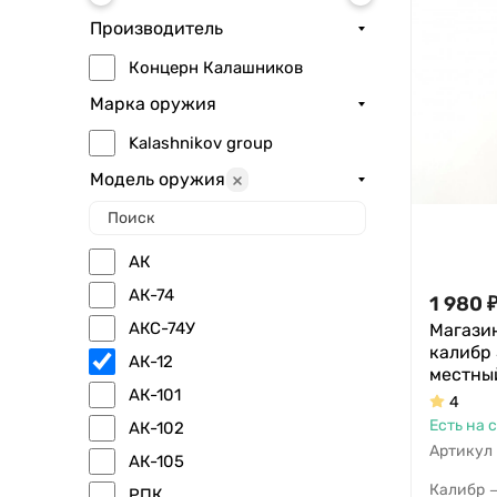
Производитель
Концерн Калашников
Марка оружия
Kalashnikov group
Модель оружия
АК
АК-74
1 980
АКС-74У
Магазин
калибр 
АК-12
местный
АК-101
4
Есть на 
АК-102
Артикул
АК-105
Калибр
РПК