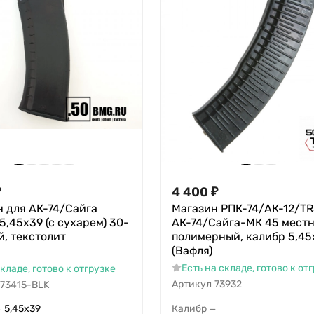
₽
4 400
₽
 для АК-74/Сайга
Магазин РПК-74/АК-12/TR
5,45х39 (с сухарем) 30-
АК-74/Сайга-МК 45 мест
, текстолит
полимерный, калибр 5,45
(Вафля)
Есть на складе, готово к от
складе, готово к отгрузке
Артикул
73932
73415-BLK
5,45х39
Калибр
—
—