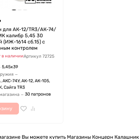
₽
 для АК-12/TR3/АК-74/
К калибр 5,45 30
 (ИЖ-1614 сб.15) с
ьным контролем
 в наличии
Артикул
72725
5,45х39
—
оружия
—
, АКС-74У, АК-12, АК-105,
, Сайга TR3
30 патронов
 магазина
—
рзину
агазине Вы можете купить Магазины Концерн Калашников 