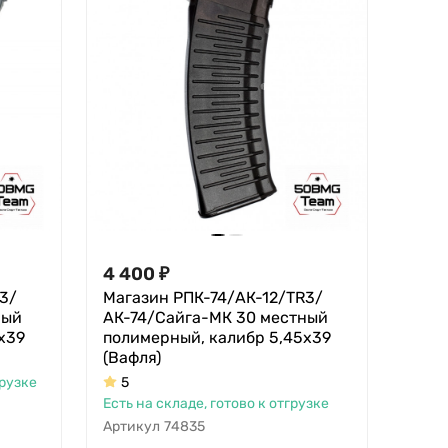
4 400
₽
3/
Магазин РПК-74/АК-12/TR3/
ный
АК-74/Сайга-МК 30 местный
х39
полимерный, калибр 5,45х39
(Вафля)
грузке
5
Есть на складе, готово к отгрузке
Артикул
74835