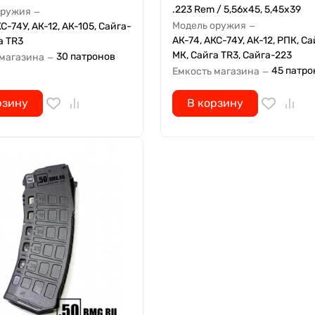
.223 Rem / 5,56x45, 5,45х39
оружия
—
Модель оружия
С-74У, АК-12, АК-105, Сайга-
—
АК-74, АКС-74У, АК-12, РПК, Са
а TR3
МК, Сайга TR3, Сайга-223
30 патронов
 магазина
—
45 патро
Емкость магазина
—
рзину
В корзину