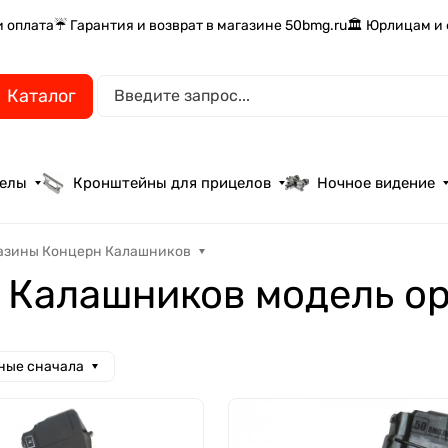
и оплата
☔ Гарантия и возврат в магазине 50bmg.ru
🏛️ Юрлицам и
Каталог
целы
Кронштейны для прицелов
Ночное видение
азины Концерн Калашников
 Калашников модель о
ные сначала