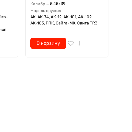
5,45x39
Калибр
—
Модель оружия
—
йга-
АК, АК-74, АК-12, АК-101, АК-102,
АК-105, РПК, Сайга-МК, Сайга TR3
нов
В корзину