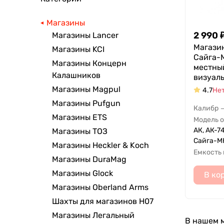
Магазины
2 990
Магазины Lancer
Магазин
Магазины KCI
Сайга-М
Магазины Концерн
местный
Калашников
визуал
Магазины Magpul
4.7
Нет
Магазины Pufgun
Калибр
Магазины ETS
Модель 
АК, АК-74
Магазины ТОЗ
Сайга-МК
Магазины Heckler & Koch
Емкость
Магазины DuraMag
Магазины Glock
В ко
Магазины Oberland Arms
Шахты для магазинов H07
Магазины Легальный
В нашем м