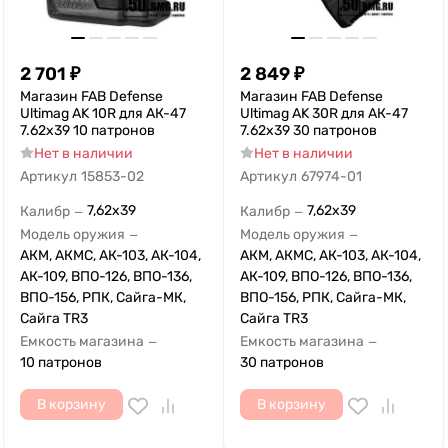
2 701
₽
2 849
₽
Магазин FAB Defense
Магазин FAB Defense
Ultimag AK 10R для АК-47
Ultimag AK 30R для АК-47
7.62x39 10 патронов
7.62x39 30 патронов
Нет в наличии
Нет в наличии
Артикул
15853-02
Артикул
67974-01
7,62x39
7,62x39
Калибр
Калибр
—
—
Модель оружия
Модель оружия
—
—
АКМ, АКМС, АК-103, АК-104,
АКМ, АКМС, АК-103, АК-104,
АК-109, ВПО-126, ВПО-136,
АК-109, ВПО-126, ВПО-136,
ВПО-156, РПК, Сайга-МК,
ВПО-156, РПК, Сайга-МК,
Сайга TR3
Сайга TR3
Емкость магазина
Емкость магазина
—
—
10 патронов
30 патронов
В корзину
В корзину