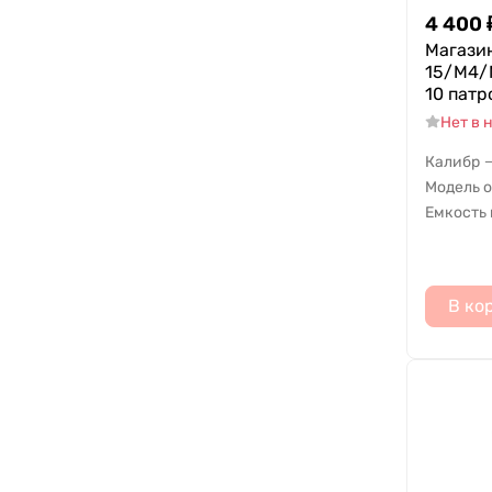
4 400
Магази
15/M4/M
10 патр
Нет в 
Калибр
Модель 
Емкость
В ко