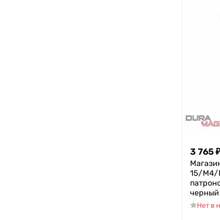
3 765
Магази
15/M4/M
патрон
черный
Нет в 