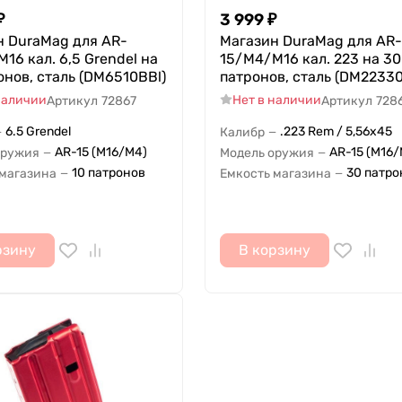
₽
3 999
₽
н DuraMag для AR-
Магазин DuraMag для AR-
16 кал. 6,5 Grendel на
15/M4/M16 кал. 223 на 30
онов, сталь (DM6510BBl)
патронов, сталь (DM2233
наличии
Нет в наличии
Артикул
72867
Артикул
728
6.5 Grendel
.223 Rem / 5,56x45
Калибр
—
—
AR-15 (M16/M4)
AR-15 (M16/
оружия
Модель оружия
—
—
10 патронов
30 патро
 магазина
Емкость магазина
—
—
рзину
В корзину