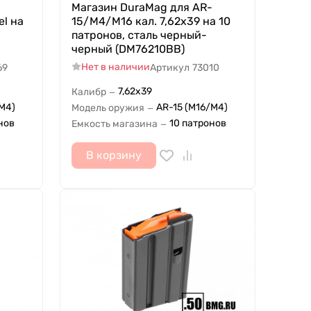
Магазин DuraMag для AR-
el на
15/M4/M16 кал. 7,62x39 на 10
патpонов, сталь черный-
черный (DM76210BB)
Нет в наличии
69
Артикул
73010
7,62x39
Калибр
—
M4)
AR-15 (M16/M4)
Модель оружия
—
нов
10 патронов
Емкость магазина
—
В корзину