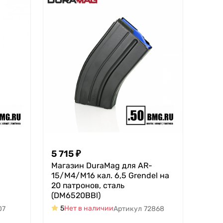
5 715
₽
Магазин DuraMag для AR-
15/M4/M16 кал. 6,5 Grendel на
20 патронов, сталь
(DM6520BBl)
5
Нет в наличии
07
Артикул
72868