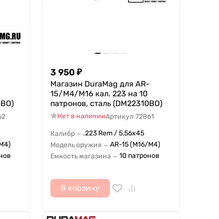
3 950
₽
Магазин DuraMag для AR-
15/M4/M16 кал. 223 на 10
0BO)
патpонов, сталь (DM22310BO)
Нет в наличии
62
Артикул
72861
.223 Rem / 5,56x45
Калибр
—
M4)
AR-15 (M16/M4)
Модель оружия
—
нов
10 патронов
Емкость магазина
—
В корзину