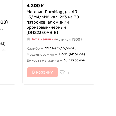
4 200
₽
Магазин DuraMag для AR-
15/M4/M16 кал. 223 на 30
0BB)
патронов, алюминий
бронзовый-черный
63
(DM22330ABrB)
Нет в наличии
Артикул
73009
M4)
.223 Rem / 5,56x45
Калибр
—
нов
AR-15 (M16/M4)
Модель оружия
—
30 патронов
Емкость магазина
—
В корзину