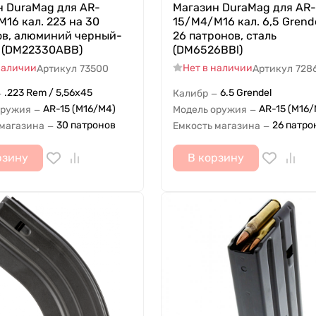
н DuraMag для AR-
Магазин DuraMag для AR-
16 кал. 223 на 30
15/M4/M16 кал. 6,5 Grend
ов, алюминий черный-
26 патронов, сталь
 (DM22330ABB)
(DM6526BBl)
наличии
Нет в наличии
Артикул
73500
Артикул
728
.223 Rem / 5,56x45
6.5 Grendel
Калибр
—
—
AR-15 (M16/M4)
AR-15 (M16/
оружия
Модель оружия
—
—
30 патронов
26 патро
 магазина
Емкость магазина
—
—
рзину
В корзину