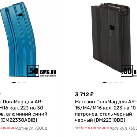
₽
3 712
₽
н DuraMag для AR-
Магазин DuraMag для AR-
16 кал. 223 на 30
15/M4/M16 кал. 223 на 10
ов, алюминий синий-
патронов, сталь черный-
 (DM22330ABlB)
черный (DM22310BB)
наличии
Нет в наличии
Артикул
73008
Артикул
730