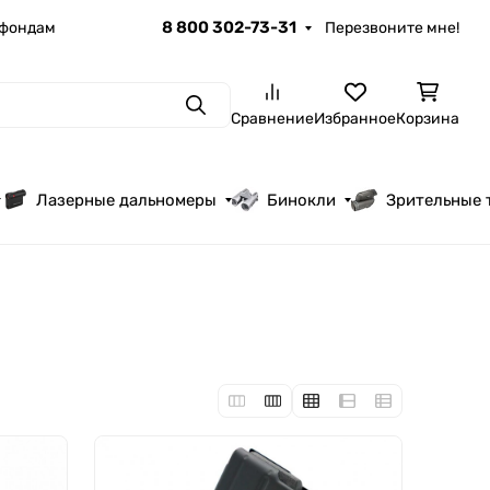
8 800 302-73-31
 фондам
Перезвоните мне!
Поиск
Сравнение
Избранное
Корзина
Лазерные дальномеры
Бинокли
Зрительные 