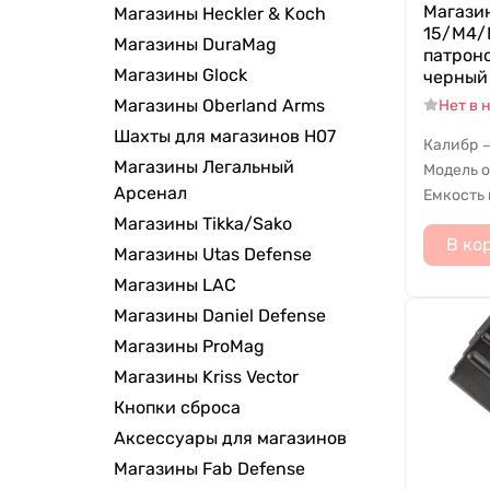
Магази
Магазины Heckler & Koch
15/M4/M
Магазины DuraMag
патрон
Магазины Glock
черный
Магазины Oberland Arms
Нет в 
Шахты для магазинов H07
Калибр
Магазины Легальный
Модель 
Арсенал
Емкость
Магазины Tikka/Sako
В ко
Магазины Utas Defense
Магазины LAC
Магазины Daniel Defense
Магазины ProMag
Магазины Kriss Vector
Кнопки сброса
Аксессуары для магазинов
Магазины Fab Defense