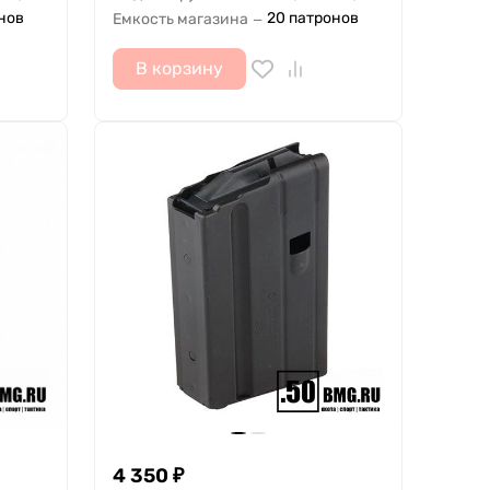
нов
20 патронов
Емкость магазина
—
В корзину
4 350
₽