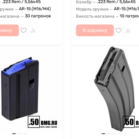
.223 Rem / 5,56x45
.223 Rem / 5,56x45
Калибр
—
—
AR-15 (M16/M4)
AR-15 (M16/
оружия
Модель оружия
—
—
30 патронов
10 патро
 магазина
Емкость магазина
—
—
рзину
В корзину