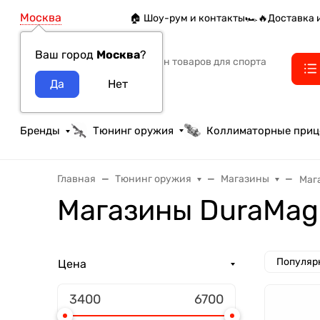
Москва
🏠 Шоу-рум и контакты
🏎️🔥Доставка 
Ваш город
Москва
?
Интернет-магазин товаров для спорта
тактики и охоты
Бренды
Тюнинг оружия
Коллиматорные при
Главная
Тюнинг оружия
Магазины
Маг
Магазины DuraMag 
Популяр
Цена