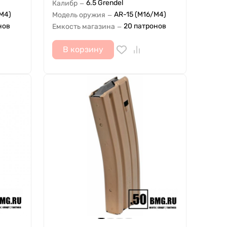
6.5 Grendel
Калибр
—
M4)
AR-15 (M16/M4)
Модель оружия
—
нов
20 патронов
Емкость магазина
—
В корзину