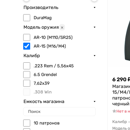
Производитель
DuraMag
Модель оружия
AR-10 (M110/SR25)
AR-15 (M16/M4)
Калибр
.223 Rem / 5,56x45
6.5 Grendel
6 290
7,62x39
Магази
.308 Win
15/M4/M
патpоно
Емкость магазина
черный
Нет в 
Калибр
10 патронов
Модель 