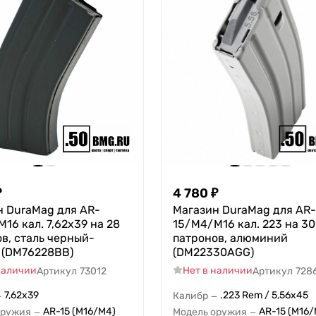
₽
4 780
₽
н DuraMag для AR-
Магазин DuraMag для AR-
16 кал. 7,62x39 на 28
15/M4/M16 кал. 223 на 30
в, сталь черный-
патронов, алюминий
 (DM76228BB)
(DM22330AGG)
наличии
Нет в наличии
Артикул
73012
Артикул
728
7,62x39
.223 Rem / 5,56x45
Калибр
—
—
AR-15 (M16/M4)
AR-15 (M16/
оружия
Модель оружия
—
—