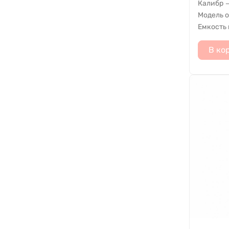
Калибр
Модель 
Емкость
В ко