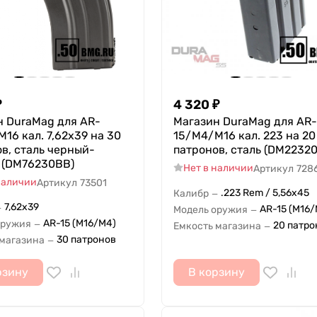
₽
4 320
₽
н DuraMag для AR-
Магазин DuraMag для AR-
16 кал. 7,62x39 на 30
15/M4/M16 кал. 223 на 20
в, сталь черный-
патронов, сталь (DM2232
 (DM76230BB)
Нет в наличии
Артикул
728
наличии
Артикул
73501
.223 Rem / 5,56x45
Калибр
—
7,62x39
—
AR-15 (M16/
Модель оружия
—
AR-15 (M16/M4)
оружия
—
20 патро
Емкость магазина
—
30 патронов
 магазина
—
рзину
В корзину