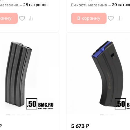
28 патронов
30 патро
 магазина
Емкость магазина
—
—
рзину
В корзину
₽
5 673
₽