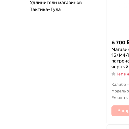
Удлинители магазинов
Тактика-Тула
6 700
Магази
15/M4/M
патpоно
черный
Нет в 
Калибр
Модель 
Емкость
В ко