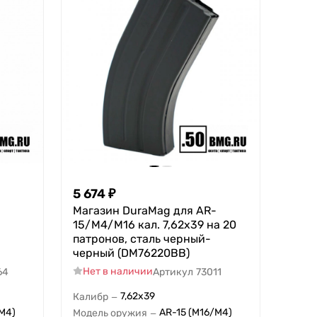
5 674
₽
Магазин DuraMag для AR-
15/M4/M16 кал. 7,62x39 на 20
патpонов, сталь черный-
черный (DM76220BB)
Нет в наличии
64
Артикул
73011
7,62x39
Калибр
—
M4)
AR-15 (M16/M4)
Модель оружия
—