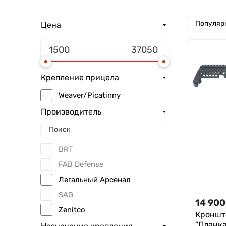
Популяр
Цена
Крепление прицела
Weaver/Picatinny
Производитель
BRT
FAB Defense
Легальный Арсенал
SAG
14 900
Zenitсo
Кронште
"Планка