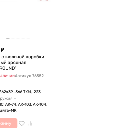
₽
 ствольной коробки
ный арсенал
ROUND"
наличии
Артикул
76582
—
7,62x39, .366 TKM, .223
оружия
—
С, АК-74, АК-103, АК-104,
Сайга-МК
рзину