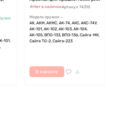
Нет в наличии
Артикул
74310
Модель оружия
—
грузке
АК, АКМ, АКМС, АК-74, АКС, АКС-74У,
АК-101, АК-102, АК-103, АК-104,
АК-105, ВПО-133, ВПО-136, Сайга-МК,
К-101,
Сайга TG-2, Сайга-223
,
В корзину