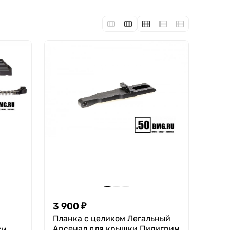
3 900
₽
Планка с целиком Легальный
Арсенал для крышки Пилигрим
ки