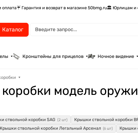
и оплата
☔ Гарантия и возврат в магазине 50bmg.ru
🏛️ Юрлицам и
Каталог
целы
Кронштейны для прицелов
Ночное видение
коробки
 коробки модель оруж
и ствольной коробки SAG
Крышки ствольной коробки B
(2 шт)
Крышки ствольной коробки Легальный Арсенал
Крышки 
(6 шт)