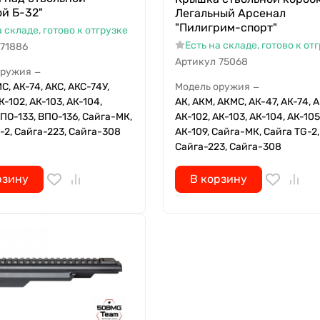
й Б-32"
Легальный Арсенал
"Пилигрим-спорт"
а складе, готово к отгрузке
Есть на складе, готово к от
71886
Артикул
75068
оружия
—
С, АК-74, АКС, АКС-74У,
Модель оружия
—
К-102, АК-103, АК-104,
АК, АКМ, АКМС, АК-47, АК-74, А
ВПО-133, ВПО-136, Сайга-МК,
АК-102, АК-103, АК-104, АК-105
-2, Сайга-223, Сайга-308
АК-109, Сайга-МК, Сайга TG-2,
Сайга-223, Сайга-308
рзину
В корзину