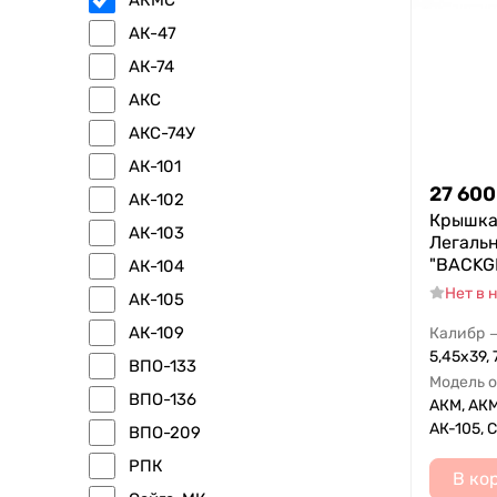
АК-47
АК-74
АКС
АКС-74У
АК-101
27 600
АК-102
Крышка
АК-103
Легаль
"BACKG
АК-104
Нет в 
АК-105
АК-109
Калибр
5,45х39, 
ВПО-133
Модель 
ВПО-136
АКМ, АКМ
АК-105, 
ВПО-209
РПК
В ко