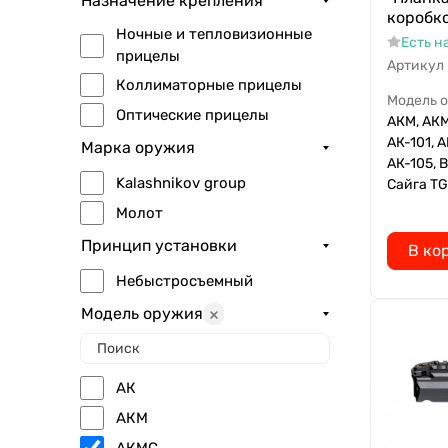
Назначение крепления
коробко
Ночные и тепловизионные
Есть н
прицелы
Артикул
Коллиматорные прицелы
Модель 
Оптические прицелы
АКМ, АКМ
АК-101, А
Марка оружия
АК-105, 
Kalashnikov group
Сайга TG
Молот
Принцип установки
В ко
Небыстросъемный
Модель оружия
АК
АКМ
АКМС