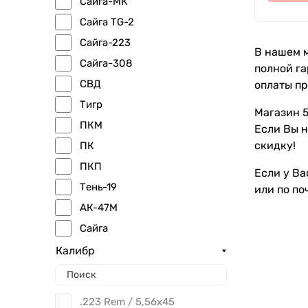
Сайга-МК
Сайга TG-2
Сайга-223
В нашем м
Сайга-308
полной га
СВД
оплаты пр
Тигр
Магазин 5
ПКМ
Если Вы н
скидку!
ПК
ПКП
Если у Ва
Тень-19
или по по
АК-47М
Сайга
Калибр
.223 Rem / 5,56x45