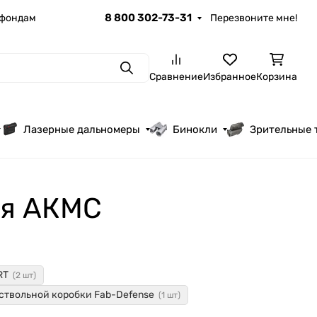
8 800 302-73-31
 фондам
Перезвоните мне!
Поиск
Сравнение
Избранное
Корзина
Лазерные дальномеры
Бинокли
Зрительные 
ия АКМС
RT
(2 шт)
ствольной коробки Fab-Defense
(1 шт)