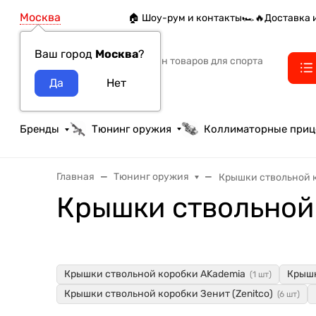
Москва
🏠 Шоу-рум и контакты
🏎️🔥Доставка 
Ваш город
Москва
?
Интернет-магазин товаров для спорта
тактики и охоты
Бренды
Тюнинг оружия
Коллиматорные при
Главная
Тюнинг оружия
Крышки ствольной 
Крышки ствольной
Крышки ствольной коробки AKademia
Крышк
(1 шт)
Крышки ствольной коробки Зенит (Zenitco)
(6 шт)