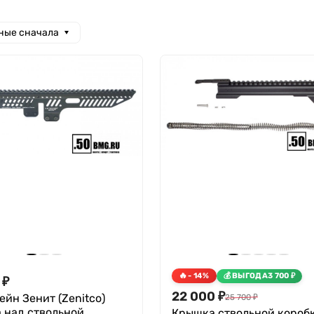
ные сначала
- 14%
ВЫГОДА
3 700
₽
₽
22 000
₽
йн Зенит (Zenitco)
25 700
₽
 над ствольной
Крышка ствольной короб