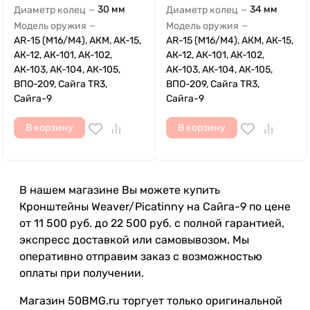
30 мм
34 мм
Диаметр колец
Диаметр колец
—
—
Модель оружия
Модель оружия
—
—
AR-15 (M16/M4), АКМ, АК-15,
AR-15 (M16/M4), АКМ, АК-15,
АК-12, АК-101, АК-102,
АК-12, АК-101, АК-102,
АК-103, АК-104, АК-105,
АК-103, АК-104, АК-105,
ВПО-209, Сайга TR3,
ВПО-209, Сайга TR3,
Сайга-9
Сайга-9
В корзину
В корзину
В нашем магазине Вы можете купить
Кронштейны Weaver/Picatinny на Сайга-9 по цене
от 11 500 руб. до 22 500 руб. с полной гарантией,
экспресс доставкой или самовывозом. Мы
оперативно отправим заказ с возможностью
оплаты при получении.
Магазин 50BMG.ru торгует только оригинальной