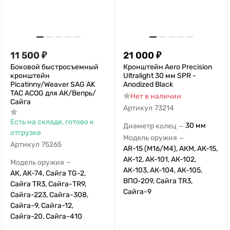
11 500
₽
21 000
₽
Боковой быстросъемный
Кронштейн Aero Precision
кронштейн
Ultralight 30 мм SPR -
Picatinny/Weaver SAG AK
Anodized Black
TAC ACOG для АК/Вепрь/
Нет в наличии
Сайга
Артикул
73214
Есть на складе, готово к
30 мм
Диаметр колец
—
отгрузке
Модель оружия
—
Артикул
75265
AR-15 (M16/M4), АКМ, АК-15,
АК-12, АК-101, АК-102,
Модель оружия
—
АК-103, АК-104, АК-105,
АК, АК-74, Сайга TG-2,
ВПО-209, Сайга TR3,
Сайга TR3, Сайга-TR9,
Сайга-9
Сайга-223, Сайга-308,
Сайга-9, Сайга-12,
Сайга-20, Сайга-410