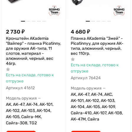
2 730
₽
4 680
₽
Кронштейн AKademia
Планка AKademia "Змей" -
"Вайпер" - планка Picatinny,
Picatinnyy, для оружия АК-
для оружия АК-типа, 11
типа, алюминий, черный,
слотов, материал -
вес 110гр.
алюминий, черный, вес
46гр.
Есть на складе, готово к
отгрузке
Есть на складе, готово к
Артикул
76424
отгрузке
Артикул
41612
Модель оружия
—
АК, АК-47, АК-74, АКС,
Модель оружия
—
АК-101, АК-102, АК-103,
АК, АК-47, АК-74, АК-101,
АК-104, АК-105, АК-109,
АК-102, АК-103, АК-104,
Сайга-410, АК-107, АК-108,
АК-105, Сайга-МК,
АК-47М, Сайга
Сайга-308, TG2