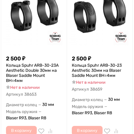
2 500
₽
2 500
₽
Кольца Spuhr ARB-30-23A
Кольца Spuhr ARB-30-23
Aesthetic Double 30мм на
Aesthetic 30мм на Blaser
Blaser Saddle Mount
Saddle Mount ВН=4мм
ВН=4мм
Нет в наличии
Нет в наличии
Артикул
38659
Артикул
38653
30 мм
Диаметр колец
—
30 мм
Диаметр колец
—
Модель оружия
—
Модель оружия
—
Blaser R93, Blaser R8
Blaser R93, Blaser R8
В корзину
В корзину