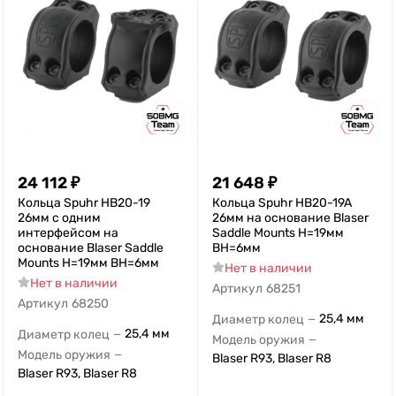
24 112
₽
21 648
₽
Кольца Spuhr HB20-19
Кольца Spuhr HB20-19A
26мм с одним
26мм на основание Blaser
интерфейсом на
Saddle Mounts H=19мм
основание Blaser Saddle
ВН=6мм
Mounts H=19мм ВН=6мм
Нет в наличии
Нет в наличии
Артикул
68251
Артикул
68250
25,4 мм
Диаметр колец
—
25,4 мм
Диаметр колец
—
Модель оружия
—
Модель оружия
—
Blaser R93, Blaser R8
Blaser R93, Blaser R8