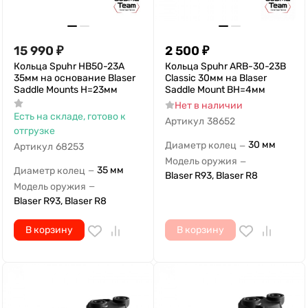
15 990
₽
2 500
₽
Кольца Spuhr HB50-23A
Кольца Spuhr ARB-30-23B
35мм на основание Blaser
Classic 30мм на Blaser
Saddle Mounts H=23мм
Saddle Mount ВН=4мм
Нет в наличии
Есть на складе, готово к
Артикул
38652
отгрузке
30 мм
Диаметр колец
—
Артикул
68253
Модель оружия
—
35 мм
Диаметр колец
—
Blaser R93, Blaser R8
Модель оружия
—
Blaser R93, Blaser R8
В корзину
В корзину