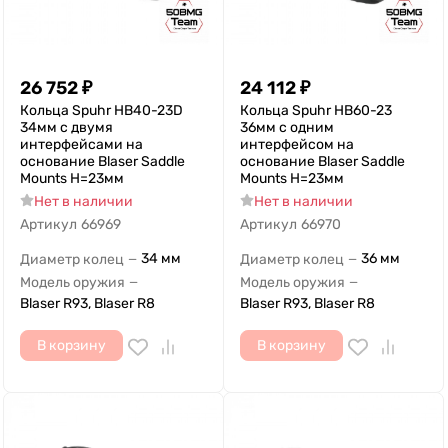
26 752
₽
24 112
₽
Кольца Spuhr HB40-23D
Кольца Spuhr HB60-23
34мм с двумя
36мм с одним
интерфейсами на
интерфейсом на
основание Blaser Saddle
основание Blaser Saddle
Mounts H=23мм
Mounts H=23мм
Нет в наличии
Нет в наличии
Артикул
66969
Артикул
66970
34 мм
36 мм
Диаметр колец
Диаметр колец
—
—
Модель оружия
Модель оружия
—
—
Blaser R93, Blaser R8
Blaser R93, Blaser R8
В корзину
В корзину