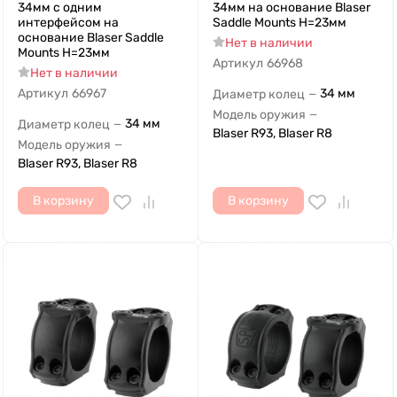
34мм с одним
34мм на основание Blaser
интерфейсом на
Saddle Mounts H=23мм
основание Blaser Saddle
Нет в наличии
Mounts H=23мм
Артикул
66968
Нет в наличии
Артикул
66967
34 мм
Диаметр колец
—
Модель оружия
—
34 мм
Диаметр колец
—
Blaser R93, Blaser R8
Модель оружия
—
Blaser R93, Blaser R8
В корзину
В корзину