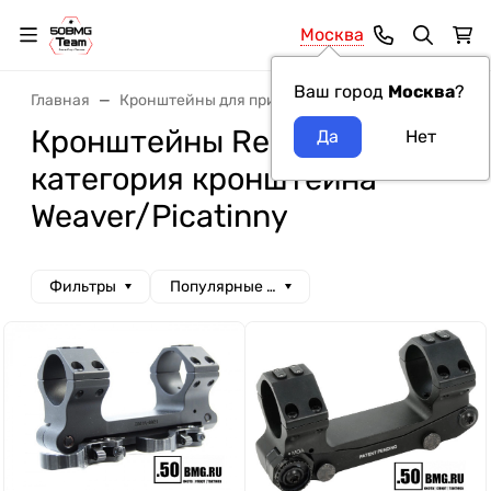
Москва
Ваш город
Москва
?
Главная
Кронштейны для прицелов
Кронштейны Reckn
Кронштейны Recknagel
категория кронштейна
Weaver/Picatinny
Фильтры
Популярные сначала