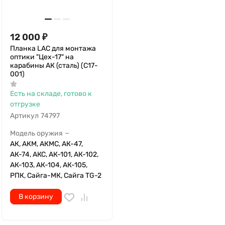
12 000
₽
Планка LAC для монтажа
оптики "Цех-17" на
карабины АК (сталь) (C17-
001)
Есть на складе, готово к
отгрузке
Артикул
74797
Модель оружия
—
АК, АКМ, АКМС, АК-47,
АК-74, АКС, АК-101, АК-102,
АК-103, АК-104, АК-105,
РПК, Сайга-МК, Сайга TG-2
В корзину