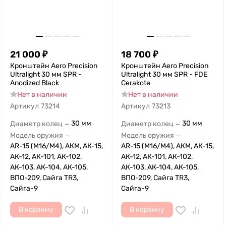
21 000
₽
18 700
₽
Кронштейн Aero Precision
Кронштейн Aero Precision
Ultralight 30 мм SPR -
Ultralight 30 мм SPR - FDE
Anodized Black
Cerakote
Нет в наличии
Нет в наличии
Артикул
73214
Артикул
73213
30 мм
30 мм
Диаметр колец
Диаметр колец
—
—
Модель оружия
Модель оружия
—
—
AR-15 (M16/M4), АКМ, АК-15,
AR-15 (M16/M4), АКМ, АК-15,
АК-12, АК-101, АК-102,
АК-12, АК-101, АК-102,
АК-103, АК-104, АК-105,
АК-103, АК-104, АК-105,
ВПО-209, Сайга TR3,
ВПО-209, Сайга TR3,
Сайга-9
Сайга-9
В корзину
В корзину