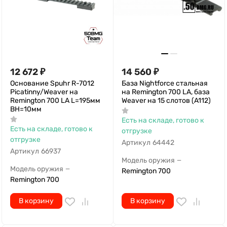
12 672
₽
14 560
₽
Основание Spuhr R-7012
База Nightforce стальная
Picatinny/Weaver на
на Remington 700 LA, база
Remington 700 LA L=195мм
Weaver на 15 слотов (A112)
ВН=10мм
Есть на складе, готово к
Есть на складе, готово к
отгрузке
отгрузке
Артикул
64442
Артикул
66937
Модель оружия
—
Модель оружия
—
Remington 700
Remington 700
В корзину
В корзину