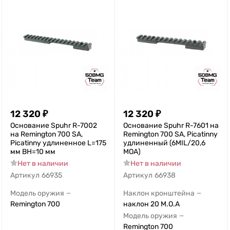
12 320
₽
12 320
₽
Основание Spuhr R-7002
Основание Spuhr R-7601 на
на Remington 700 SA,
Remington 700 SA, Picatinny
Picatinny удлиненное L=175
удлиненный (6MIL/20,6
мм BH=10 мм
MOA)
Нет в наличии
Нет в наличии
Артикул
66935
Артикул
66938
Модель оружия
Наклон кронштейна
—
—
Remington 700
наклон 20 M.O.A
Модель оружия
—
Remington 700