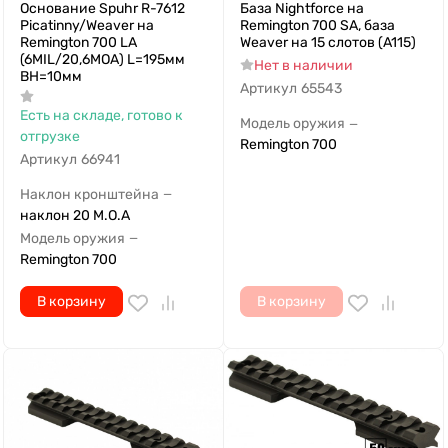
Основание Spuhr R-7612
База Nightforce на
Picatinny/Weaver на
Remington 700 SA, база
Remington 700 LA
Weaver на 15 слотов (A115)
(6MIL/20,6MOA) L=195мм
Нет в наличии
ВН=10мм
Артикул
65543
Есть на складе, готово к
Модель оружия
—
отгрузке
Remington 700
Артикул
66941
Наклон кронштейна
—
наклон 20 M.O.A
Модель оружия
—
Remington 700
В корзину
В корзину