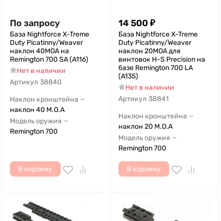
По запросу
14 500
₽
База Nightforce X-Treme
База Nightforce X-Treme
Duty Picatinny/Weaver
Duty Picatinny/Weaver
наклон 40MOA на
наклон 20MOA для
Remington 700 SA (A116)
винтовок H-S Precision на
базе Remington 700 LA
Нет в наличии
(A135)
Артикул
38840
Нет в наличии
Артикул
38841
Наклон кронштейна
—
наклон 40 M.O.A
Наклон кронштейна
—
Модель оружия
—
наклон 20 M.O.A
Remington 700
Модель оружия
—
Remington 700
В корзину
В корзину