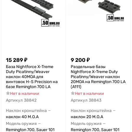
15 289
₽
9 200
₽
База Nightforce X-Treme
Раздельные базы
Duty Picatinny/Weaver
Nightforce X-Treme Duty
наклон 40MOA для
Picatinny/Weaver наклон
винтовок H-S Precision на
20MOA на Remington 700 LA
базе Remington 700 LA
(A111)
Нет в наличии
Нет в наличии
Артикул
38842
Артикул
38843
Наклон кронштейна
Наклон кронштейна
—
—
наклон 40 M.O.A
наклон 20 M.O.A
Модель оружия
Модель оружия
—
—
Remington 700, Sauer 101
Remington 700, Sauer 101