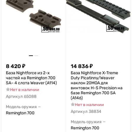
8 420
₽
14 836
₽
База Nightforce из 2-х
База Nightforce X-Treme
частей на Remington 700
Duty Picatinny/Weaver
SA– 4 слота Weaver (A114)
наклон 20MOA для
винтовок H-S Precision на
Нет в наличии
базе Remington 700 SA
Артикул
65088
(A146)
Нет в наличии
Модель оружия
—
Артикул
38834
Remington 700
Модель оружия
—
Remington 700