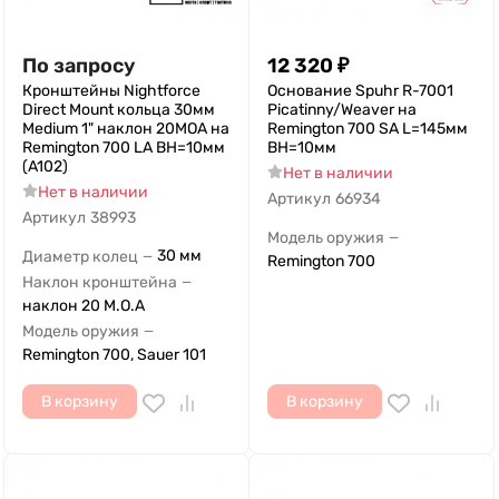
По запросу
12 320
₽
Кронштейны Nightforce
Основание Spuhr R-7001
Direct Mount кольца 30мм
Picatinny/Weaver на
Medium 1" наклон 20МОА на
Remington 700 SA L=145мм
Remington 700 LA ВН=10мм
ВН=10мм
(A102)
Нет в наличии
Нет в наличии
Артикул
66934
Артикул
38993
Модель оружия
—
30 мм
Диаметр колец
—
Remington 700
Наклон кронштейна
—
наклон 20 M.O.A
Модель оружия
—
Remington 700, Sauer 101
В корзину
В корзину