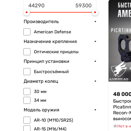
Производитель
American Defense
Назначение крепления
Оптические прицелы
Принцип установки
Быстросъёмный
Диаметр колец
30 мм
48 00
34 мм
Быстро
Picatin
Модель оружия
Recon-M
выносо
AR-10 (M110/SR25)
Нет в 
AR-15 (M16/M4)