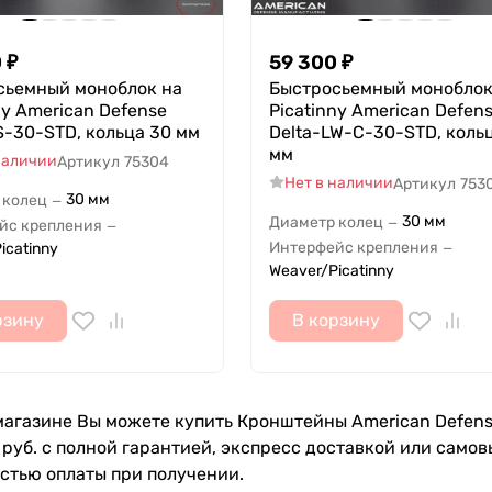
0
₽
59 300
₽
сьемный моноблок на
Быстросьемный моноблок
ny American Defense
Picatinny American Defen
-30-STD, кольца 30 мм
Delta-LW-C-30-STD, коль
мм
наличии
Артикул
75304
Нет в наличии
Артикул
753
30 мм
 колец
—
30 мм
Диаметр колец
—
йс крепления
—
Интерфейс крепления
icatinny
—
Weaver/Picatinny
рзину
В корзину
агазине Вы можете купить Кронштейны American Defense 
 руб. с полной гарантией, экспресс доставкой или само
стью оплаты при получении.