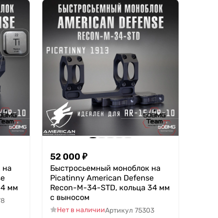
52 000
₽
 на
Быстросьемный моноблок на
se
Picatinny American Defense
34 мм
Recon-M-34-STD, кольца 34 мм
с выносом
78
Нет в наличии
Артикул
75303