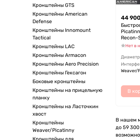
Кронштейны GTS
Кронштейны American
44 90
Defense
Быстро
Кронштейны Innomount
Picatin
Recon-S
Tactical
Нет в 
Кронштейны LAC
Кронштейны Armacon
Диаметр
Кронштейны Aero Precision
Интерфе
Weaver/P
Кронштейны Гексагон
Боковые кронштейны
Кронштейны на прицельную
В ко
планку
Кронштейны на Ласточкин
хвост
В нашем м
Кронштейны
до 59 300
Weaver/Picatinny
возможно
Кронштейны для