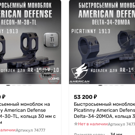
0
₽
53 200
₽
сьемный моноблок на
Быстросьемный моноблок
ny American Defense
Picatinny American Defen
-30-TL, кольца 30 мм с
Delta-34-20MOA, кольца 
м
Нет в наличии
Артикул
747
наличии
Артикул
74777
34 мм
Диаметр колец
—