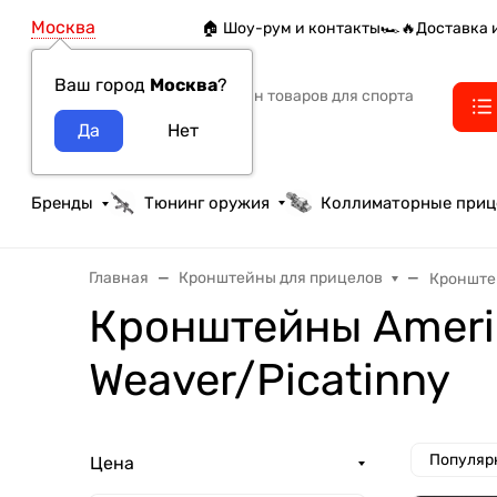
Москва
🏠 Шоу-рум и контакты
🏎️🔥Доставка 
Ваш город
Москва
?
Интернет-магазин товаров для спорта
тактики и охоты
Бренды
Тюнинг оружия
Коллиматорные при
Главная
Кронштейны для прицелов
Кронште
Кронштейны Ameri
Weaver/Picatinny
Популяр
Цена