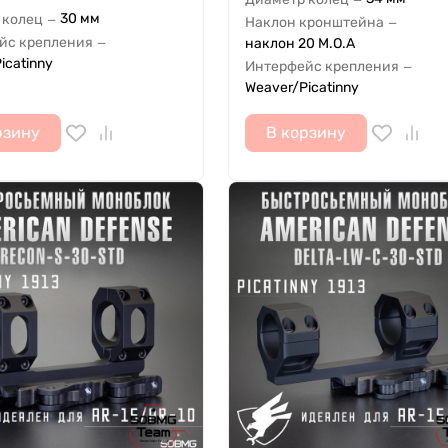
30 мм
 колец
—
Наклон кронштейна
—
йс крепления
наклон 20 M.O.A
—
icatinny
Интерфейс крепления
—
Weaver/Picatinny
рзину
В корзину