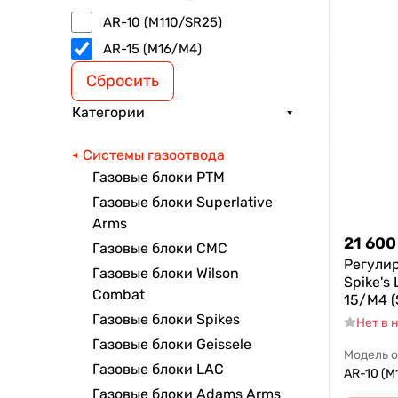
AR-10 (M110/SR25)
AR-15 (M16/M4)
Сбросить
Категории
Системы газоотвода
Газовые блоки РТМ
Газовые блоки Superlative
Arms
21 600
Газовые блоки CMC
Регули
Газовые блоки Wilson
Spike's
Combat
15/M4 
Газовые блоки Spikes
Нет в 
Газовые блоки Geissele
Модель 
Газовые блоки LAC
AR-10 (M
Газовые блоки Adams Arms