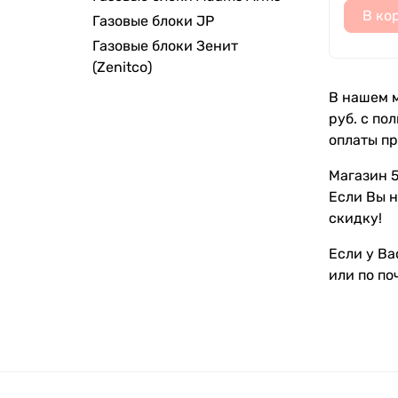
В ко
Газовые блоки JP
Газовые блоки Зенит
(Zenitco)
В нашем м
руб. с по
оплаты пр
Магазин 5
Если Вы н
скидку!
Если у Ва
или по по