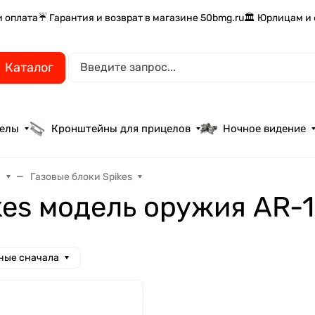
и оплата
☔ Гарантия и возврат в магазине 50bmg.ru
🏛️ Юрлицам и
Каталог
целы
Кронштейны для прицелов
Ночное видение
а
Газовые блоки Spikes
kes модель оружия AR-
ные сначала