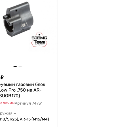
₽
руемый газовый блок
 Low Pro .750 на AR-
(SUGB170)
наличии
Артикул
74731
оружия
—
110/SR25), AR-15 (M16/M4)