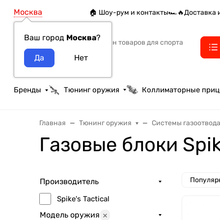
Москва
🏠 Шоу-рум и контакты
🏎️🔥Доставка 
Ваш город
Москва
?
Интернет-магазин товаров для спорта
тактики и охоты
Бренды
Тюнинг оружия
Коллиматорные при
Главная
Тюнинг оружия
Системы газоотвод
Газовые блоки Spi
Популяр
Производитель
Spike's Tactical
Модель оружия