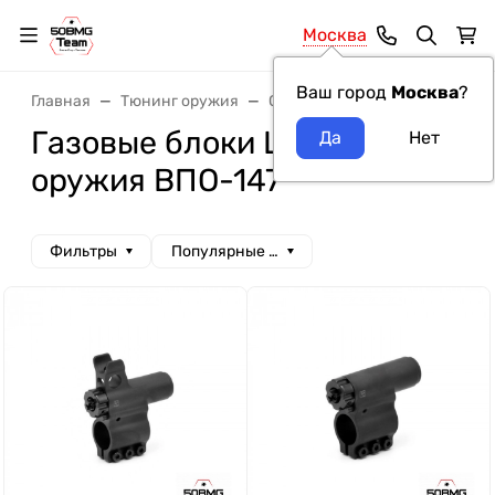
Москва
Ваш город
Москва
?
Главная
Тюнинг оружия
Системы газоотвода
Газо
Газовые блоки LAC модель
оружия ВПО-147
Фильтры
Популярные сначала