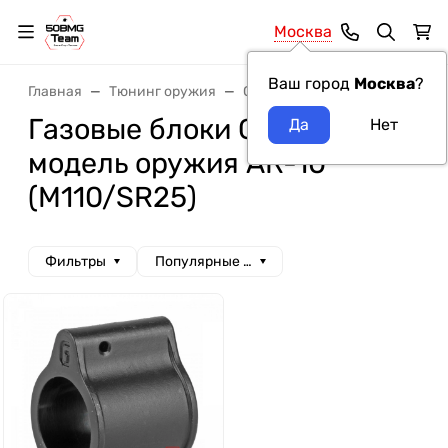
Москва
Ваш город
Москва
?
Главная
Тюнинг оружия
Системы газоотвода
Газов
Газовые блоки Geissele
модель оружия AR-10
(M110/SR25)
Фильтры
Популярные сначала