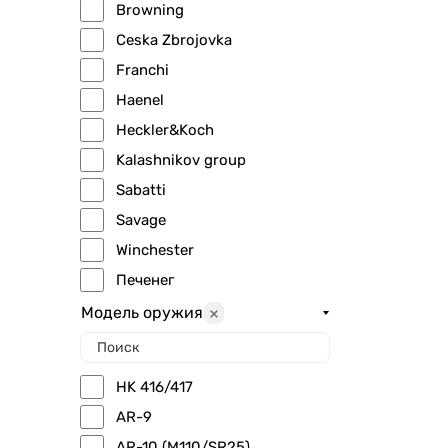
Browning
Ceska Zbrojovka
Franchi
Haenel
Heckler&Koch
Kalashnikov group
Sabatti
Savage
Winchester
Печенег
Модель оружия
HK 416/417
AR-9
AR-10 (M110/SR25)