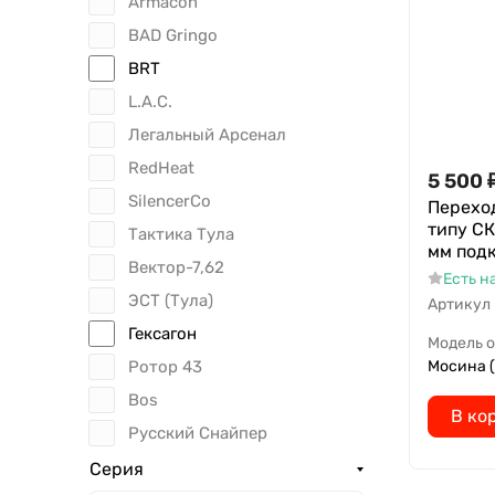
Armacon
BAD Gringo
BRT
L.A.C.
Легальный Арсенал
RedHeat
5 500
SilencerCo
Переход
типу СК
Тактика Тула
мм подк
Вектор-7,62
Есть н
ЭСТ (Тула)
Артикул
Гексагон
Модель 
Ротор 43
Мосина 
Bos
В ко
Русский Снайпер
Серия