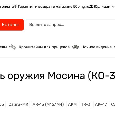
и оплата
☔ Гарантия и возврат в магазине 50bmg.ru
🏛️ Юрлицам и
Каталог
целы
Кронштейны для прицелов
Ночное видение
ь оружия Мосина (КО-
05
Сайга-МК
AR-15 (M16/M4)
АКМ
TR-3
АК-47
С