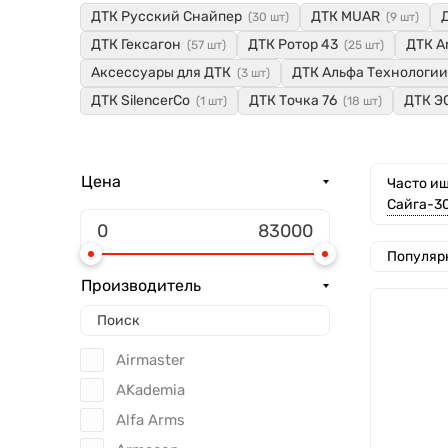
ДТК Русский Снайпер
ДТК MUAR
(30 шт)
(9 шт)
ДТК Гексагон
ДТК Ротор 43
ДТК A
(57 шт)
(25 шт)
Аксессуары для ДТК
ДТК Альфа Технологии
(3 шт)
ДТК SilencerCo
ДТК Точка 76
ДТК Э
(1 шт)
(18 шт)
Цена
Часто ищ
Сайга-3
Популяр
Производитель
Airmaster
AKademia
Alfa Arms