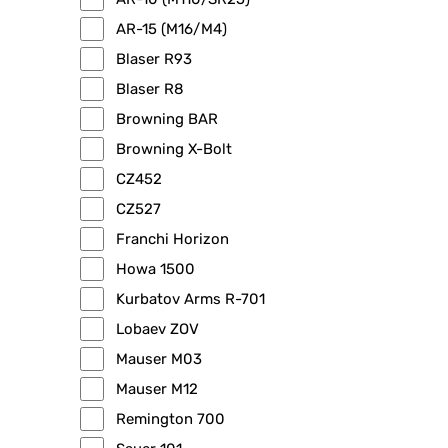
AR-15 (M16/M4)
Blaser R93
Blaser R8
Browning BAR
Browning X-Bolt
CZ452
CZ527
Franchi Horizon
Howa 1500
Kurbatov Arms R-701
Lobaev ZOV
Mauser M03
Mauser M12
Remington 700