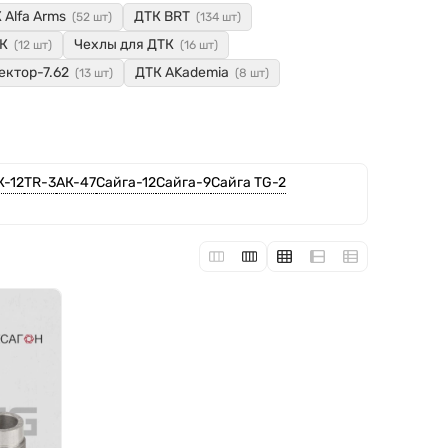
 Alfa Arms
ДТК BRT
(52 шт)
(134 шт)
ТК
Чехлы для ДТК
(12 шт)
(16 шт)
ектор-7.62
ДТК AKademia
(13 шт)
(8 шт)
К-12
TR-3
АК-47
Сайга-12
Сайга-9
Сайга TG-2