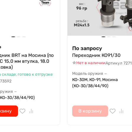
₽
По запросу
ник BRT на Мосина (по
Переходник КО91/30
С 15,0 мм втулка, 18.0
Нет в наличии
Артикул
727
овка)
Модель оружия
—
а складе, готово к отгрузке
КО-30М, КО-91, Мосина
73592
(КО-30/38/44/90)
оружия
—
(КО-30/38/44/90)
рзину
В корзину