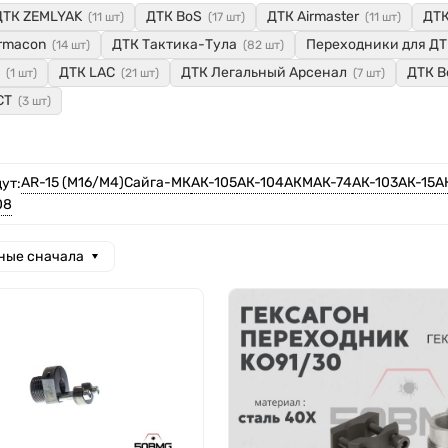
ДТК ZEMLYAK
ДТК BoS
ДТК Airmaster
ДТК
(11 шт)
(17 шт)
(11 шт)
rmacon
ДТК Тактика-Тула
Переходники для Д
(14 шт)
(82 шт)
ДТК LAC
ДТК Легальный Арсенал
ДТК В
(1 шт)
(21 шт)
(7 шт)
СТ
(3 шт)
AR-15 (M16/M4)
Сайга-МК
АК-105
АК-104
АКМ
АК-74
АК-103
АК-15
А
ут:
08
ные сначала