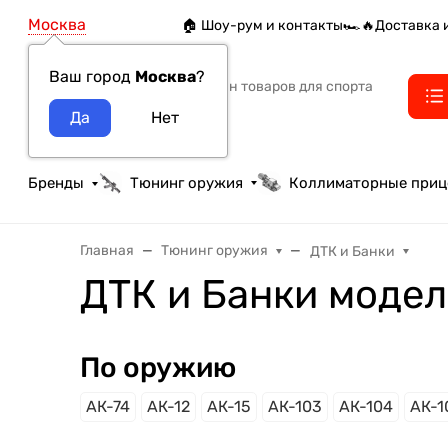
Москва
🏠 Шоу-рум и контакты
🏎️🔥Доставка 
Ваш город
Москва
?
Интернет-магазин товаров для спорта
тактики и охоты
Бренды
Тюнинг оружия
Коллиматорные при
Главная
Тюнинг оружия
ДТК и Банки
ДТК и Банки модел
По оружию
АК-74
АК-12
АК-15
АК-103
АК-104
АК-1