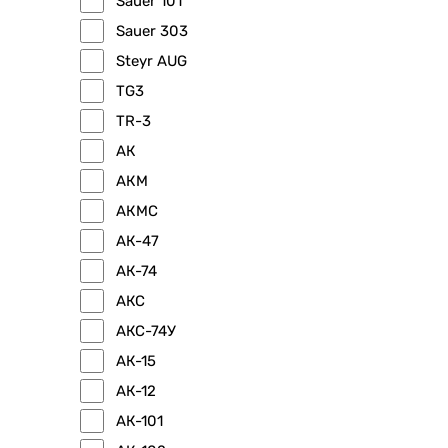
Sauer 101
Sauer 303
Steyr AUG
TG3
TR-3
АК
АКМ
АКМС
АК-47
АК-74
АКС
АКС-74У
АК-15
АК-12
АК-101