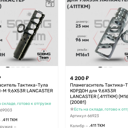
₽
4 200
₽
аситель Тактика-Тула
Пламегаситель Тактика-Т
-М 9,6Х53R LANCASTER
КОРДОН для 9,6Х53R
LANCASTER (.411ТКМ) (М16
(20081)
а складе, готово к отгрузке
Есть на складе, готово к от
69003
Артикул
66923
.411 TKM
—
.411 TKM
Калибр
—
оружия
—