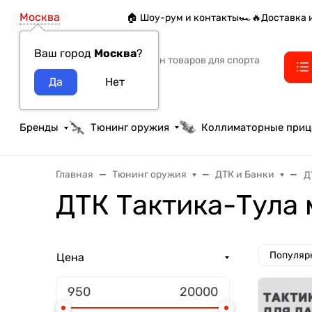
Москва
🏠 Шоу-рум и контакты
🏎️🔥Доставка 
Ваш город
Москва
?
Интернет-магазин товаров для спорта
тактики и охоты
Бренды
Тюнинг оружия
Коллиматорные при
Главная
Тюнинг оружия
ДТК и Банки
Д
ДТК Тактика-Тула
Популяр
Цена