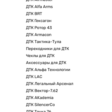
ДТК Alfa Arms
ДТК BRT
ДТК Гексагон
ДТК Ротор 43
ДТК Armacon
ДТК Тактика-Тула
Переходники для ДТК
Чехлы для ДТК
Аксессуары для ДТК
ДТК Альфа Технологии
ДТК LAC
ДТК Легальный Арсенал
ДТК Вектор-7.62
ДТК AKademia
ДТК SilencerCo
ДТК Точка 76