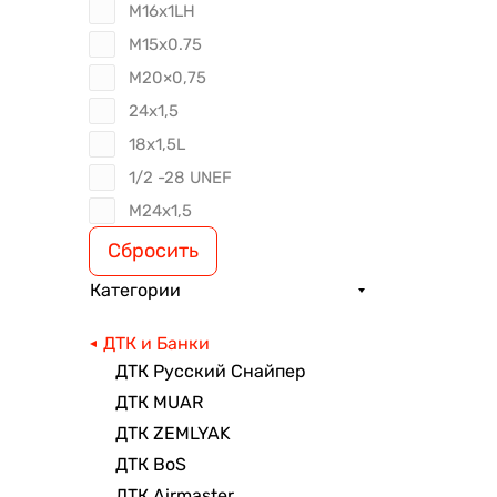
М16х1LH
М15х0.75
М20×0,75
24х1,5
18х1,5L
1/2 -28 UNEF
​М24х1,5
Сбросить
Категории
ДТК и Банки
ДТК Русский Снайпер
ДТК MUAR
ДТК ZEMLYAK
ДТК BoS
ДТК Airmaster