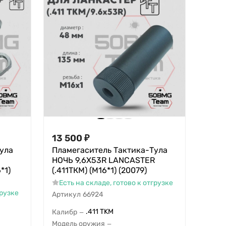
13 500
₽
ула
Пламегаситель Тактика-Тула
НОЧЬ 9,6Х53R LANCASTER
*1)
(.411ТКМ) (М16*1) (20079)
Есть на складе, готово к отгрузке
грузке
Артикул
66924
.411 TKM
Калибр
—
Модель оружия
—