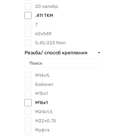
20 калибр
.411 TKM
7
62x54R
5,45/223 Rem
Резьба/ способ крепления
М14х1L
Байонет
М15х1
М16х1
М24х1.5
М22×0,75
Муфта