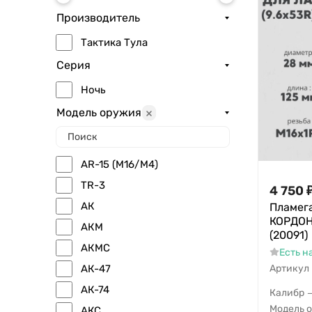
Производитель
Тактика Тула
Серия
Ночь
Модель оружия
AR-15 (M16/M4)
TR-3
4 750
АК
Пламег
КОРДОН
АКМ
(20091)
АКМС
Есть н
АК-47
Артикул
АК-74
Калибр
Модель 
АКС