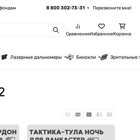
8 800 302-73-31
 фондам
Перезвоните мне!
Поиск
Сравнение
Избранное
Корзина
Лазерные дальномеры
Бинокли
Зрительные 
2