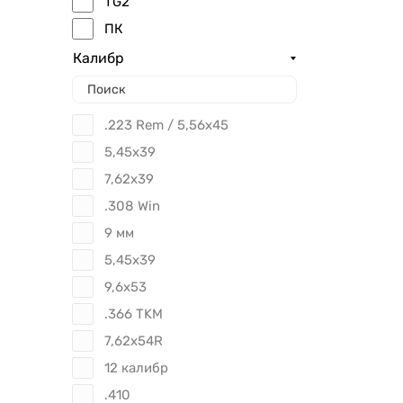
TG2
ПК
Калибр
.223 Rem / 5,56x45
5,45х39
7,62x39
.308 Win
9 мм
5,45x39
9,6х53
.366 TKM
7,62x54R
12 калибр
.410