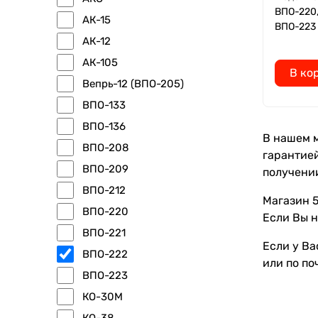
ВПО-220,
АК-15
ВПО-223
АК-12
АК-105
В ко
Вепрь-12 (ВПО-205)
ВПО-133
ВПО-136
В нашем м
ВПО-208
гарантией
ВПО-209
получени
ВПО-212
Магазин 5
ВПО-220
Если Вы н
ВПО-221
Если у Ва
ВПО-222
или по по
ВПО-223
КО-30М
КО-38