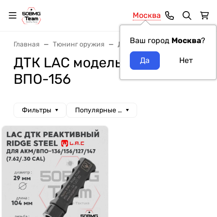
Москва
Ваш город
Москва
?
Главная
Тюнинг оружия
ДТК и Банки
ДТК LAC
ДТК LAC модель оружия
ВПО-156
Фильтры
Популярные сначала