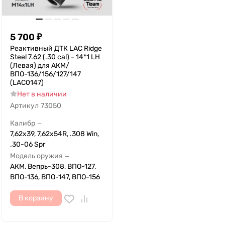
5 700
₽
Реактивный ДТК LAC Ridge
Steel 7.62 (.30 cal) - 14*1 LH
(Левая) для АКМ/
ВПО-136/156/127/147
(LAC0147)
Нет в наличии
Артикул
73050
Калибр
—
7,62x39, 7,62х54R, .308 Win,
.30-06 Spr
Модель оружия
—
АКМ, Вепрь-308, ВПО-127,
ВПО-136, ВПО-147, ВПО-156
В корзину