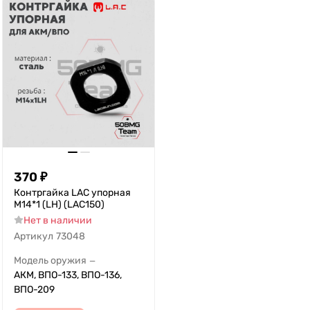
370
₽
Контргайка LAC упорная
М14*1 (LH) (LAC150)
Нет в наличии
Артикул
73048
Модель оружия
—
АКМ, ВПО-133, ВПО-136,
ВПО-209