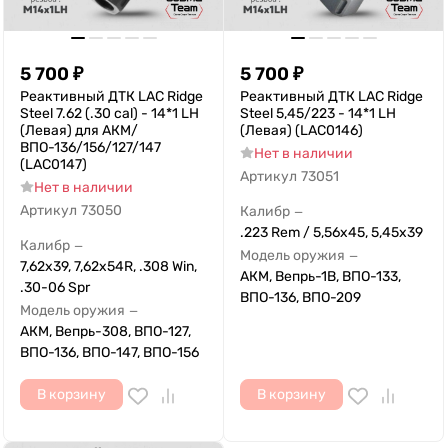
5 700
₽
5 700
₽
Реактивный ДТК LAC Ridge
Реактивный ДТК LAC Ridge
Steel 7.62 (.30 cal) - 14*1 LH
Steel 5,45/223 - 14*1 LH
(Левая) для АКМ/
(Левая) (LAC0146)
ВПО-136/156/127/147
Нет в наличии
(LAC0147)
Артикул
73051
Нет в наличии
Артикул
73050
Калибр
—
.223 Rem / 5,56x45, 5,45х39
Калибр
—
Модель оружия
—
7,62x39, 7,62х54R, .308 Win,
АКМ, Вепрь-1В, ВПО-133,
.30-06 Spr
ВПО-136, ВПО-209
Модель оружия
—
АКМ, Вепрь-308, ВПО-127,
ВПО-136, ВПО-147, ВПО-156
В корзину
В корзину