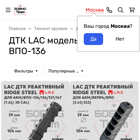
Москва
Ваш город
Москва
?
Главная
Тюнинг оружия
ДТК и Банки
ДТК LAC
ДТК LAC модель оружия
ВПО-136
Фильтры
Популярные сначала