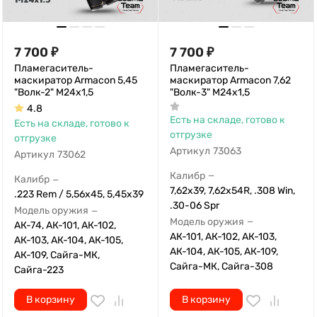
7 700
₽
7 700
₽
Пламегаситель-
Пламегаситель-
маскиратор Armacon 5,45
маскиратор Armacon 7,62
"Волк-2" М24х1,5
"Волк-3" М24х1,5
4.8
Есть на складе, готово к
Есть на складе, готово к
отгрузке
отгрузке
Артикул
73063
Артикул
73062
Калибр
—
Калибр
—
7,62x39, 7,62х54R, .308 Win,
.223 Rem / 5,56x45, 5,45х39
.30-06 Spr
Модель оружия
—
Модель оружия
—
АК-74, АК-101, АК-102,
АК-101, АК-102, АК-103,
АК-103, АК-104, АК-105,
АК-104, АК-105, АК-109,
АК-109, Сайга-МК,
Сайга-МК, Сайга-308
Сайга-223
В корзину
В корзину