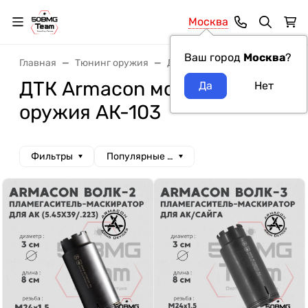
Москва
Ваш город
Москва
?
Главная
Тюнинг оружия
ДТК и Банки
ДТК Armacon
ДТК Armacon модель
оружия АК-103
Фильтры
Популярные сначала