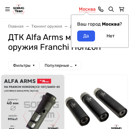
Москва
Ваш город
Москва
?
Главная
Тюнинг оружия
ДТК и Банки
ДТК Alfa Arms
ДТК Alfa Arms модель
оружия Franchi Horizon
Фильтры
Популярные сначала