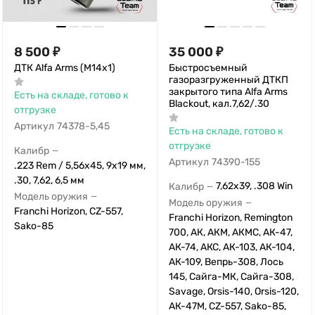
8 500
₽
35 000
₽
ДТК Alfa Arms (М14х1)
Быстросъемный
газоразгруженный ДТКП
закрытого типа Alfa Arms
Есть на складе, готово к
Blackout, кал.7,62/.30
отгрузке
Артикул
74378-5,45
Есть на складе, готово к
отгрузке
Калибр
—
Артикул
74390-155
.223 Rem / 5,56x45, 9x19 мм,
.30, 7,62, 6,5 мм
7,62x39, .308 Win
Калибр
—
Модель оружия
—
Модель оружия
—
Franchi Horizon, CZ-557,
Franchi Horizon, Remington
Sako-85
700, АК, АКМ, АКМС, АК-47,
АК-74, АКС, АК-103, АК-104,
АК-109, Вепрь-308, Лось
145, Сайга-МК, Сайга-308,
Savage, Orsis-140, Orsis-120,
АК-47М, CZ-557, Sako-85,