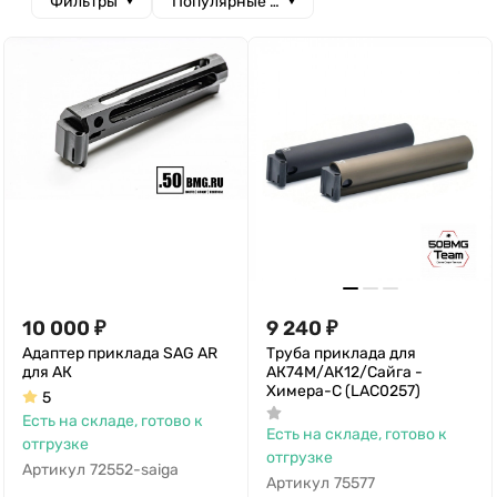
Фильтры
Популярные сначала
10 000
₽
9 240
₽
Адаптер приклада SAG AR
Труба приклада для
для АК
АК74М/АК12/Сайга -
Химера-С (LAC0257)
5
Есть на складе, готово к
Есть на складе, готово к
отгрузке
отгрузке
Артикул
72552-saiga
Артикул
75577