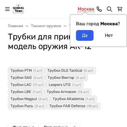
Москва
Ваш город
Москва
?
Главная
Тюнинг оружия
Трубки для прикладов
Трубки для прикладов
модель оружия АК-12
Трубки РТМ
Трубки DLG Tactical
(1 шт)
(5 шт)
Трубки SAG
Трубки Вектор
(2 шт)
(5 шт)
Трубки LAC
Leapers UTG
(17 шт)
(1 шт)
Трубки LBE
Трубки Armacon
(1 шт)
(13 шт)
Трубки Magpul
Трубки AKademia
(2 шт)
(1 шт)
Трубки Рысь
Трубки FAB Defense
(3 шт)
(18 шт)