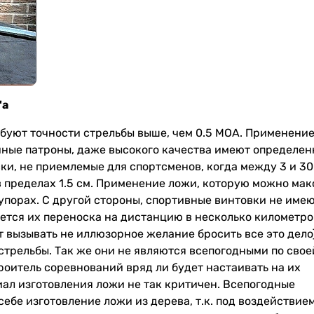
'а
ебуют точности стрельбы выше, чем 0.5 МОА. Применени
ные патроны, даже высокого качества имеют определен
ки, не приемлемые для спортсменов, когда между 3 и 30
в пределах 1.5 см. Применение ложи, которую можно ма
 упорах. С другой стороны, спортивные винтовки не име
буется их переноска на дистанцию в несколько километро
ызывать не иллюзорное желание бросить все это дело)
стрельбы. Так же они не являются всепогодными по свое
троитель соревнований вряд ли будет настаивать на их
иал изготовления ложи не так критичен. Всепогодные
ебе изготовление ложи из дерева, т.к. под воздействие