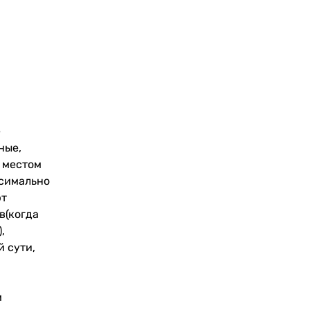
е
ные,
 местом
ксимально
ют
в(когда
,
й сути,
м