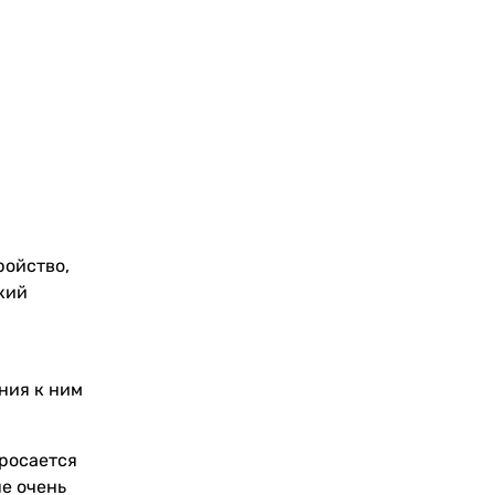
ройство,
кий
ния к ним
бросается
не очень