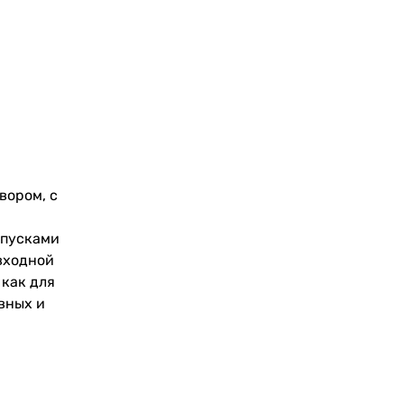
вором, с
опусками
 входной
 как для
вных и