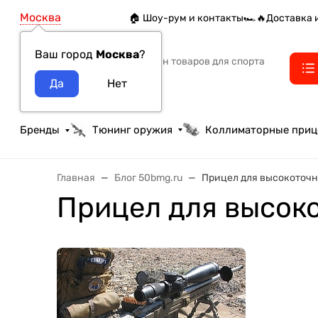
Москва
🏠 Шоу-рум и контакты
🏎️🔥Доставка 
Ваш город
Москва
?
Интернет-магазин товаров для спорта
тактики и охоты
Бренды
Тюнинг оружия
Коллиматорные при
Главная
Блог 50bmg.ru
Прицел для высокоточ
Прицел для высок