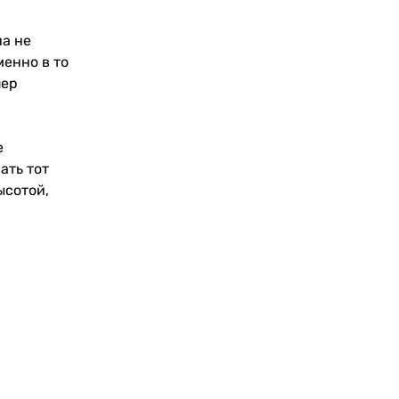
на не
менно в то
пер
е
ать тот
ысотой,