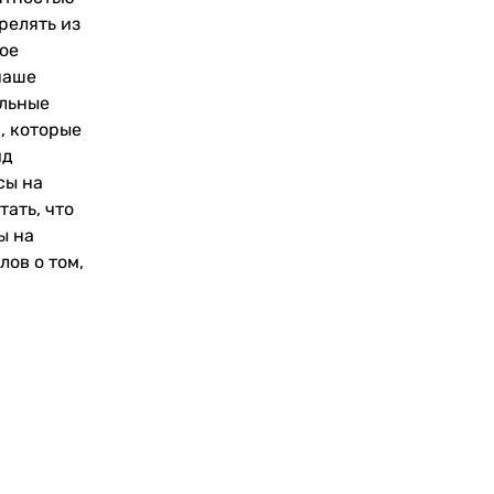
релять из
кое
наше
ельные
, которые
ид
сы на
тать, что
ы на
лов о том,