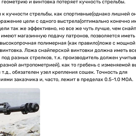
геометрию и винтовка потеряет кучность стрельбы.
 к кучности стрельбы, как спортивные(однако лишней о
поражение цели с одного выстрела(оптимально конечно и
 цели так же эффективно, но все же чуть лучше, чем снай
 имеют магазинную подачу патронов, позволяется иметь
высокопрочная полимерная (как правило)ложе с мощной
винтовка. Ложа снайперской винтовки должна иметь вс
под разных стрелков, т.к. производитель должен учитыв
 разной антропометрией), как то гребень с изменяемой в
т.д., обязателен узел крепления сошек. Точность для
ями заказчика и, часто, лежит в пределах 0.5-1.0 МОА.