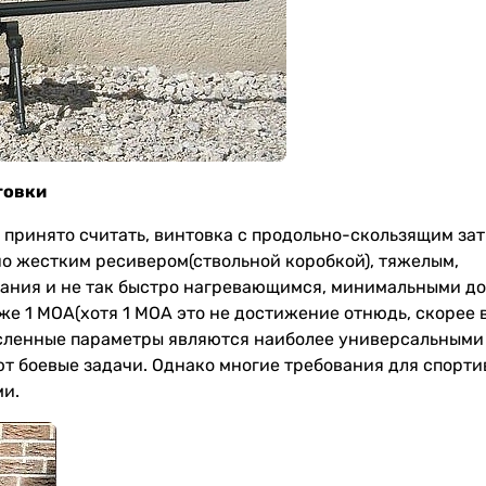
товки
 принято считать, винтовка с продольно-скользящим зат
о жестким ресивером(ствольной коробкой), тяжелым,
бания и не так быстро нагревающимся, минимальными д
же 1 МОА(хотя 1 МОА это не достижение отнюдь, скорее
исленные параметры являются наиболее универсальными
ают боевые задачи. Однако многие требования для спорти
ми.