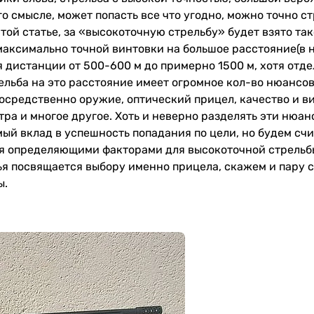
о смысле, может попасть все что угодно, можно точно ст
этой статье, за «высокоточную стрельбу» будет взято та
 максимально точной винтовки на большое расстояние(в 
 дистанции от 500-600 м до примерно 1500 м, хотя отд
ельба на это расстояние имеет огромное кол-во нюансов
посредственно оружие, оптический прицел, качество и в
тра и многое другое. Хоть и неверно разделять эти нюан
ый вклад в успешность попадания по цели, но будем счи
мя определяющими факторами для высокоточной стрельб
ья посвящается выбору именно прицела, скажем и пару с
ы.