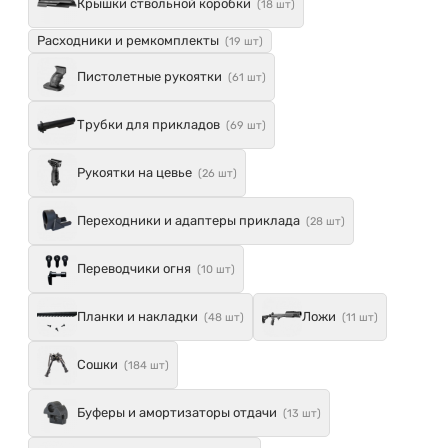
Крышки ствольной коробки
(18 шт)
Расходники и ремкомплекты
(19 шт)
Пистолетные рукоятки
(61 шт)
Трубки для прикладов
(69 шт)
Рукоятки на цевье
(26 шт)
Переходники и адаптеры приклада
(28 шт)
Переводчики огня
(10 шт)
Планки и накладки
Ложи
(48 шт)
(11 шт)
Сошки
(184 шт)
Буферы и амортизаторы отдачи
(13 шт)