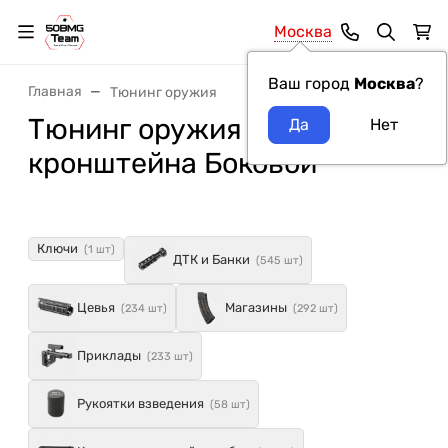
Москва
Ваш город
Москва
?
Главная
Тюнинг оружия
Тюнинг оружия категория
кронштейна Боковой
Ключи
(1 шт)
ДТК и Банки
(545 шт)
Цевья
Магазины
(234 шт)
(292 шт)
Приклады
(233 шт)
Рукоятки взведения
(58 шт)