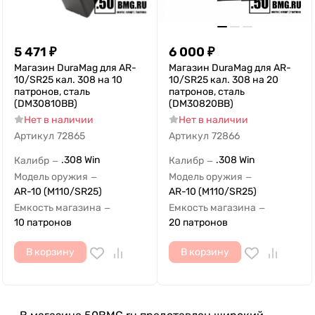
5 471
₽
6 000
₽
Магазин DuraMag для AR-
Магазин DuraMag для AR-
10/SR25 кал. 308 на 10
10/SR25 кал. 308 на 20
патронов, сталь
патронов, сталь
(DM30810BB)
(DM30820BB)
Нет в наличии
Нет в наличии
Артикул
72865
Артикул
72866
.308 Win
.308 Win
Калибр
Калибр
—
—
Модель оружия
Модель оружия
—
—
AR-10 (M110/SR25)
AR-10 (M110/SR25)
Емкость магазина
Емкость магазина
—
—
10 патронов
20 патронов
В корзину
В корзину